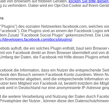
halb von Browsern auf mobilen Geräten,
klicken Sie bitte diesen
ig zu verhindern. Dabei wird ein Opt-Out-Cookie auf Ihrem Gerä
ns
"Plugins") des sozialen Netzwerkes facebook.com, welches von 
"Facebook"). Die Plugins sind an einem der Facebook Logos erk
 dem Zusatz "Facebook Social Plugin" gekennzeichnet. Die Lis
s://developers.facebook.com/docs/plugins/
.
ots aufruft, die ein solches Plugin enthält, baut sein Browser
wird von Facebook direkt an Ihren Browser übermittelt und von 
 Umfang der Daten, die Facebook mit Hilfe dieses Plugins erhebt
cebook die Information, dass ein Nutzer die entsprechende Seit
ebook den Besuch seinem Facebook-Konto zuordnen. Wenn Nutz
inen Kommentar abgeben, wird die entsprechende Information v
 Nutzer kein Mitglied von Facebook ist, besteht trotzdem die Mög
ook wird in Deutschland nur eine anonymisierte IP-Adresse gesp
die weitere Verarbeitung und Nutzung der Daten durch Facebo
 Privatsphäre der Nutzer , können diese den Datenschutzhinw