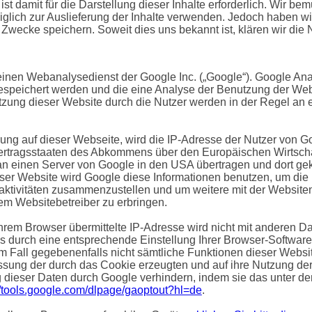
st damit für die Darstellung dieser Inhalte erforderlich. Wir b
glich zur Auslieferung der Inhalte verwenden. Jedoch haben wir k
e Zwecke speichern. Soweit dies uns bekannt ist, klären wir die 
einen Webanalysedienst der Google Inc. („Google“). Google Anal
gespeichert werden und die eine Analyse der Benutzung der Web
zung dieser Website durch die Nutzer werden in der Regel an
rung auf dieser Webseite, wird die IP-Adresse der Nutzer von G
ertragsstaaten des Abkommens über den Europäischen Wirtschaf
n einen Server von Google in den USA übertragen und dort gekü
ieser Website wird Google diese Informationen benutzen, um di
ktivitäten zusammenzustellen und um weitere mit der Websiten
m Websitebetreiber zu erbringen.
hrem Browser übermittelte IP-Adresse wird nicht mit anderen 
 durch eine entsprechende Einstellung Ihrer Browser-Software
em Fall gegebenenfalls nicht sämtliche Funktionen dieser Webs
ssung der durch das Cookie erzeugten und auf ihre Nutzung der 
 dieser Daten durch Google verhindern, indem sie das unter d
//tools.google.com/dlpage/gaoptout?hl=de
.