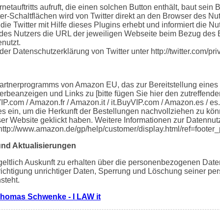
etauftritts aufruft, die einen solchen Button enthält, baut sein
ter-Schaltflächen wird von Twitter direkt an den Browser des Nut
die Twitter mit Hilfe dieses Plugins erhebt und informiert die 
des Nutzers die URL der jeweiligen Webseite beim Bezug des But
nutzt.
der Datenschutzerklärung von Twitter unter http://twitter.com/pri
Partnerprogramms von Amazon EU, das zur Bereitstellung eines
erbeanzeigen und Links zu [bitte fügen Sie hier den zutreffen
P.com / Amazon.fr / Amazon.it / it.BuyVIP.com / Amazon.es / e
es ein, um die Herkunft der Bestellungen nachvollziehen zu k
ser Website geklickt haben. Weitere Informationen zur Datennu
http://www.amazon.de/gp/help/customer/display.html/ref=foot
und Aktualisierungen
geltlich Auskunft zu erhalten über die personenbezogenen Daten
erichtigung unrichtiger Daten, Sperrung und Löschung seiner 
steht.
homas Schwenke - I LAW it