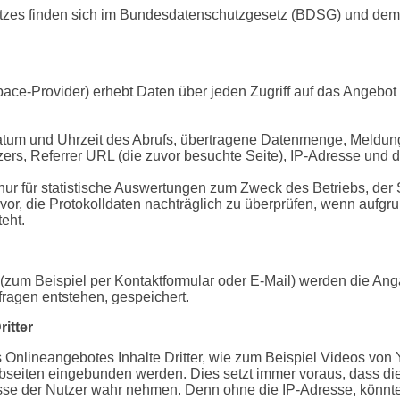
utzes finden sich im Bundesdatenschutzgesetz (BDSG) und de
ce-Provider) erhebt Daten über jeden Zugriff auf das Angebot 
tum und Uhrzeit des Abrufs, übertragene Datenmenge, Meldung 
ers, Referrer URL (die zuvor besuchte Seite), IP-Adresse und d
nur für statistische Auswertungen zum Zweck des Betriebs, der 
vor, die Protokolldaten nachträglich zu überprüfen, wenn aufgru
eht.
(zum Beispiel per Kontaktformular oder E-Mail) werden die An
fragen entstehen, gespeichert.
itter
Onlineangebotes Inhalte Dritter, wie zum Beispiel Videos von
iten eingebunden werden. Dies setzt immer voraus, dass die 
resse der Nutzer wahr nehmen. Denn ohne die IP-Adresse, könnte