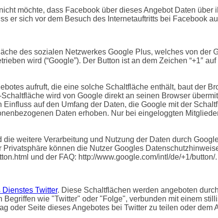
 nicht möchte, dass Facebook über dieses Angebot Daten über 
ss er sich vor dem Besuch des Internetauftritts bei Facebook a
läche des sozialen Netzwerkes Google Plus, welches von der G
rieben wird (“Google”). Der Button ist an dem Zeichen “+1″ au
otes aufruft, die eine solche Schaltfläche enthält, baut der B
″-Schaltfläche wird von Google direkt an seinen Browser übermi
n Einfluss auf den Umfang der Daten, die Google mit der Schal
rsonenbezogenen Daten erhoben. Nur bei eingeloggten Mitglied
ie weitere Verarbeitung und Nutzung der Daten durch Google
r Privatsphäre können die Nutzer Googles Datenschutzhinweise
tton.html und der FAQ: http://www.google.com/intl/de/+1/button/.
 Dienstes Twitter
. Diese Schaltflächen werden angeboten durch d
egriffen wie "Twitter" oder "Folge", verbunden mit einem stilli
rag oder Seite dieses Angebotes bei Twitter zu teilen oder dem An