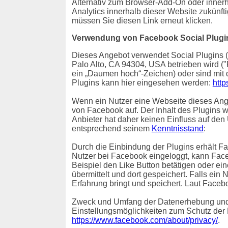
Alternativ zum Browser-Add-On oder inner
Analytics innerhalb dieser Website zukünft
müssen Sie diesen Link erneut klicken.
Verwendung von Facebook Social Plugi
Dieses Angebot verwendet Social Plugins (
Palo Alto, CA 94304, USA betrieben wird (
ein „Daumen hoch“-Zeichen) oder sind mit
Plugins kann hier eingesehen werden:
http
Wenn ein Nutzer eine Webseite dieses Angeb
von Facebook auf. Der Inhalt des Plugins 
Anbieter hat daher keinen Einfluss auf den
entsprechend seinem
Kenntnisstand
:
Durch die Einbindung der Plugins erhält Fa
Nutzer bei Facebook eingeloggt, kann Fac
Beispiel den Like Button betätigen oder e
übermittelt und dort gespeichert. Falls ein
Erfahrung bringt und speichert. Laut Faceb
Zweck und Umfang der Datenerhebung und 
Einstellungsmöglichkeiten zum Schutz der
https://www.facebook.com/about/privacy/
.