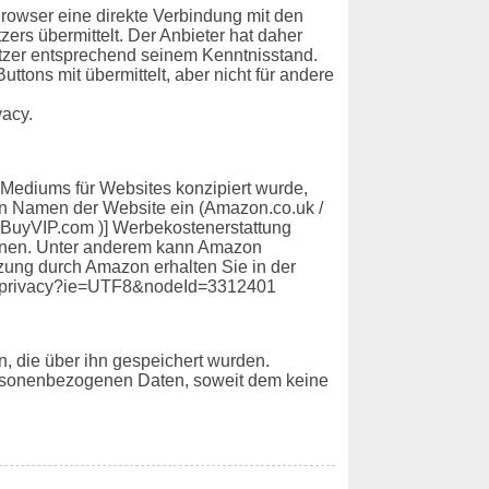
 Browser eine direkte Verbindung mit den
zers übermittelt. Der Anbieter hat daher
Nutzer entsprechend seinem Kenntnisstand.
tons mit übermittelt, aber nicht für andere
vacy.
 Mediums für Websites konzipiert wurde,
den Namen der Website ein (Amazon.co.uk /
s.BuyVIP.com )] Werbekostenerstattung
önnen. Unter anderem kann Amazon
tzung durch Amazon erhalten Sie in der
er_privacy?ie=UTF8&nodeId=3312401
, die über ihn gespeichert wurden.
personenbezogenen Daten, soweit dem keine